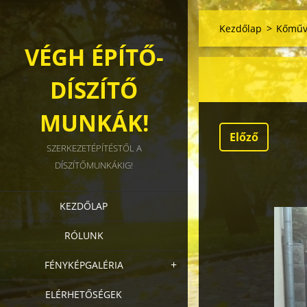
Kezdőlap
>
Kőműv
VÉGH ÉPÍTŐ-
DÍSZÍTŐ
MUNKÁK!
Előző
SZERKEZETÉPÍTÉSTŐL A
DÍSZÍTŐMUNKÁKIG!
KEZDŐLAP
RÓLUNK
FÉNYKÉPGALÉRIA
ELÉRHETŐSÉGEK