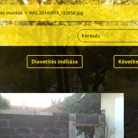
es munkák
>
IMG_20140918_183958.jpg
Diavetítés indítása
Követk