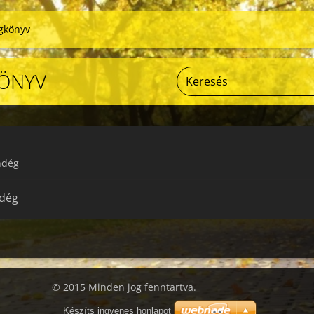
gkönyv
ÖNYV
ndég
ndég
© 2015 Minden jog fenntartva.
Készíts ingyenes honlapot