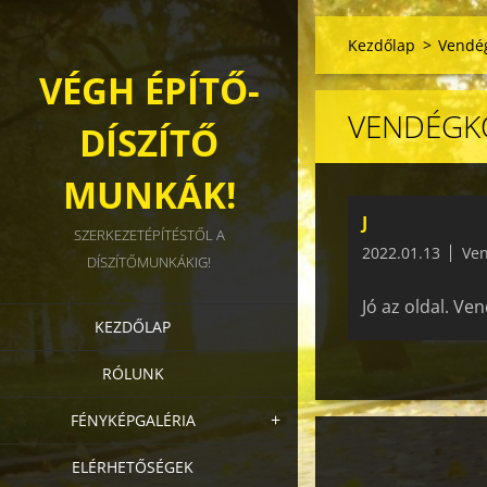
Kezdőlap
>
Vendé
VÉGH ÉPÍTŐ-
VENDÉGK
DÍSZÍTŐ
MUNKÁK!
J
SZERKEZETÉPÍTÉSTŐL A
2022.01.13
Ve
DÍSZÍTŐMUNKÁKIG!
Jó az oldal. Ve
KEZDŐLAP
RÓLUNK
FÉNYKÉPGALÉRIA
ELÉRHETŐSÉGEK