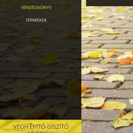
VENDÉGKÖNYV
TERMÉKEK
VÉGH ÉPÍTŐ-DÍSZÍTŐ